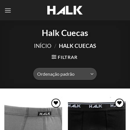
Skip
to
content
Halk Cuecas
INÍCIO
/
HALK CUECAS
FILTRAR
Adicionar
Adicionar
aos meus
aos meus
desejos
desejos