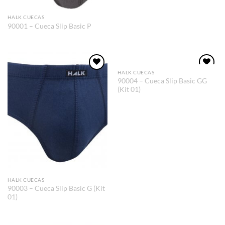
HALK CUECAS
90001 – Cueca Slip Basic P
HALK CUECAS
Adicionar
Adicionar
90004 – Cueca Slip Basic GG
aos meus
aos meus
(Kit 01)
desejos
desejos
HALK CUECAS
90003 – Cueca Slip Basic G (Kit
01)