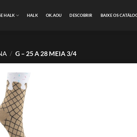
SE HALK
HALK
OK.AOU
DESCOBRIR
BAIXE OS CATÁLO
NA
/
G – 25 A 28 MEIA 3/4
Adicionar
aos meus
desejos