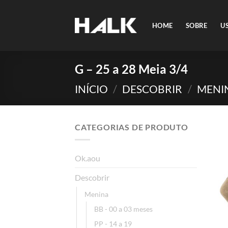
Skip
to
HOME
SOBRE
U
content
G – 25 a 28 Meia 3/4
INÍCIO
/
DESCOBRIR
/
MENI
CATEGORIAS DE PRODUTO
Ok.aou
Descobrir
Menina
BB - 00 a 03 meses
PP - 14 a 19