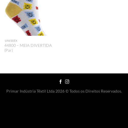
UNISSEX
44800 – MEIA DIVERTIDA
(Par)
Primar Indústria Têxtil Ltda 2026 © Todos os Direitos Reservados.