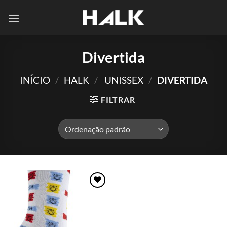
Skip
to
content
Divertida
INÍCIO
/
HALK
/
UNISSEX
/
DIVERTIDA
FILTRAR
Adicionar
aos meus
desejos