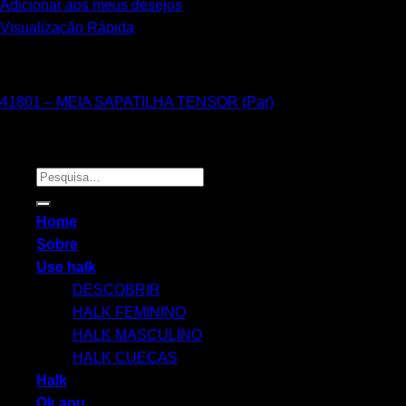
Adicionar aos meus desejos
Visualização Rápida
Unissex
41801 – MEIA SAPATILHA TENSOR (Par)
Primar Indústria Têxtil Ltda 2026 © Todos os Direitos Reservad
Pesquisar
por:
Home
Sobre
Use halk
DESCOBRIR
HALK FEMININO
HALK MASCULINO
HALK CUECAS
Halk
Ok.aou