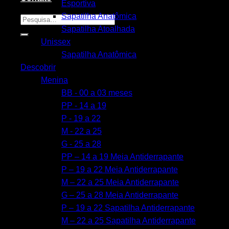
Esportiva
Sapatilha Anatômica
Pesquisar
Sapatilha Atoalhada
por:
Unissex
Sapatilha Anatômica
Descobrir
Menina
BB - 00 a 03 meses
PP - 14 a 19
P - 19 a 22
M - 22 a 25
G - 25 a 28
PP – 14 a 19 Meia Antiderrapante
P – 19 a 22 Meia Antiderrapante
M – 22 a 25 Meia Antiderrapante
G – 25 a 28 Meia Antiderrapante
P – 19 a 22 Sapatilha Antiderrapante
M – 22 a 25 Sapatilha Antiderrapante