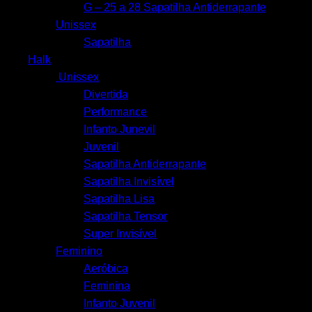
G – 25 a 28 Sapatilha Antiderrapante
Unissex
Sapatilha
Halk
Unissex
Divertida
Performance
Infanto Junevil
Juvenil
Sapatilha Antiderrapante
Sapatilha Invisível
Sapatilha Lisa
Sapatilha Tensor
Super Invisível
Feminino
Aeróbica
Feminina
Infanto Juvenil