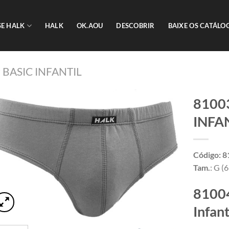
SE HALK
HALK
OK.AOU
DESCOBRIR
BAIXE OS CATÁLO
P BASIC INFANTIL
8100
INFAN
Adicionar
aos meus
desejos
Código: 
Tam.
: G (
81004
Infan