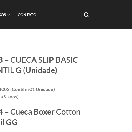
GOS
CONTATO
3 – CUECA SLIP BASIC
TIL G (Unidade)
81003 (Contém 01 Unidade)
6 a 9 anos)
 – Cueca Boxer Cotton
til GG