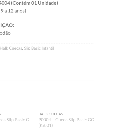
84004 (Contém 01 Unidade)
(9 a 12 anos)
IÇÃO
:
godão
Halk Cuecas
,
Slip Basic Infantil
S
HALK CUECAS
Adicionar
Adicionar
Ad
ca Slip Basic G
90004 – Cueca Slip Basic GG
aos meus
aos meus
ao
(Kit 01)
desejos
desejos
d