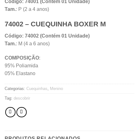
Código: 74001 (Contém 01 Unidade)
Tam.
: P (2 a 4 anos)
74002 – CUEQUINHA BOXER M
Código: 74002 (Contém 01 Unidade)
Tam.
: M (4 a 6 anos)
COMPOSIÇÃO
:
95% Poliamida
05% Elastano
Categorias:
Cuequinhas
,
Menino
Tag:
descobrir
PRODUTOS RELACIONADOS