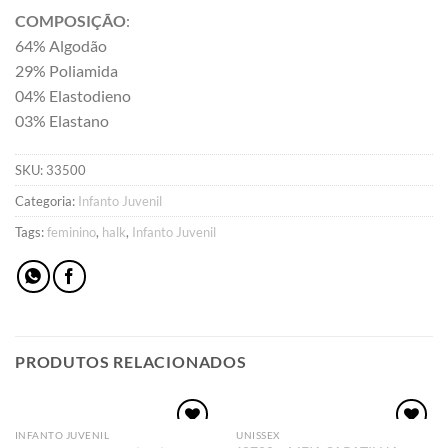
COMPOSIÇÃO
:
64% Algodão
29% Poliamida
04% Elastodieno
03% Elastano
SKU:
33500
Categoria:
Infanto Juvenil
Tags:
feminino
,
halk
,
Infanto Juvenil
PRODUTOS RELACIONADOS
INFANTO JUVENIL
UNISSEX
Adicionar
Adicionar