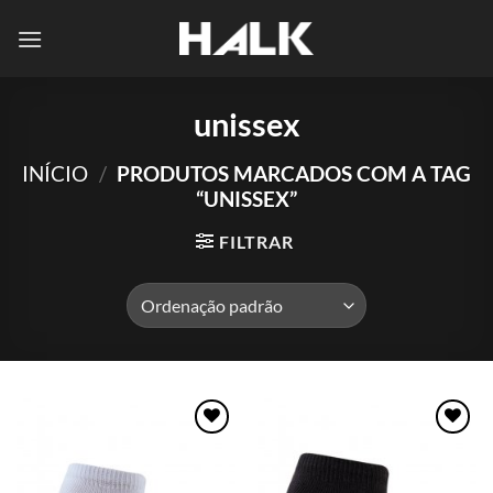
Skip
to
content
unissex
INÍCIO
/
PRODUTOS MARCADOS COM A TAG
“UNISSEX”
FILTRAR
Adicionar
Adicionar
aos meus
aos meus
desejos
desejos