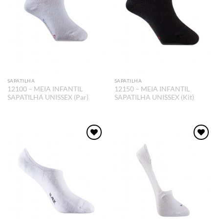
SAPATILHA
SAPATILHA
12100 – MEIA INFANTIL
12150 – MEIA INFANTIL
SAPATILHA UNISSEX (Par)
SAPATILHA UNISSEX (Kit)
Adicionar
Adicionar
aos meus
aos meus
desejos
desejos