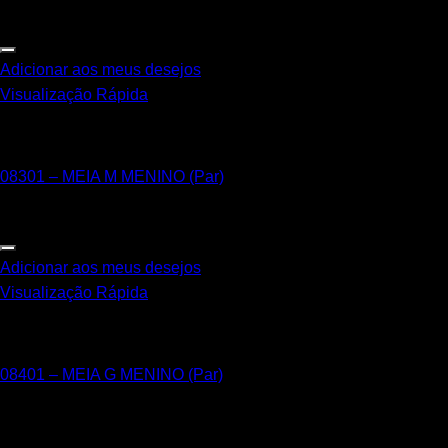
Adicionar aos meus desejos
Visualização Rápida
M – 22 a 25 Sapatilha Antiderrapante
08301 – MEIA M MENINO (Par)
Adicionar aos meus desejos
Visualização Rápida
G – 25 a 28 Sapatilha Antiderrapante
08401 – MEIA G MENINO (Par)
Primar Indústria Têxtil Ltda 2026 © Todos os Direitos
Reservados.