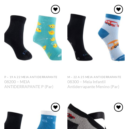
Adicionar
Adicionar
aos meus
aos meus
desejos
desejos
P – 19 A 22 MEIA ANTIDERRAPANTE
M – 22 A 25 MEIA ANTIDERRAPANTE
08200 – MEIA
08300 – Meia Infantil
ANTIDERRAPANTE P (Par)
Antiderrapante Menino (Par)
Adicionar
Adicionar
aos meus
aos meus
desejos
desejos