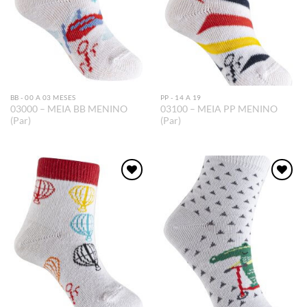
BB - 00 A 03 MESES
PP - 14 A 19
03000 – MEIA BB MENINO
03100 – MEIA PP MENINO
(Par)
(Par)
Adicionar
Adicionar
aos meus
aos meus
desejos
desejos