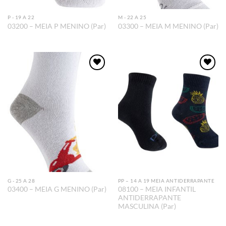
P - 19 A 22
M - 22 A 25
03200 – MEIA P MENINO (Par)
03300 – MEIA M MENINO (Par)
Adicionar
Adicionar
aos meus
aos meus
desejos
desejos
G - 25 A 28
PP – 14 A 19 MEIA ANTIDERRAPANTE
08100 – MEIA INFANTIL
03400 – MEIA G MENINO (Par)
ANTIDERRAPANTE
MASCULINA (Par)